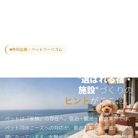
特別企画：ペットツーリズム
ペットと旅する時代へ。
"選ばれる宿・
づくりの
施設"
がここに。
ヒント
ペットは「家族」の存在へ。宿泊・観光・飲食業界では、
ペット同伴ニーズへの対応が、新たな集客・単価アップの
鍵になっています。本展示会では、ペットツーリズム市場