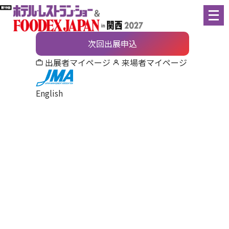
メ
ニ
ュ
次回出展申込
ー
出展者マイページ
来場者マイページ
を
開
English
く